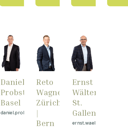
Daniel
Reto
Ernst
Probst
Wagner
Wälter
Basel
Zürich
St.
|
Gallen
daniel.probst@wilhelm.ch
Bern
ernst.waelter@wilhelm.c