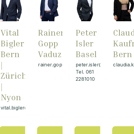
Vital
Rainer
Peter
Clau
Bigler
Gopp
Isler
Kauf
Bern
Vaduz
Basel
Bern
|
rainer.gopp@wilhelm.ch
peter.isler@wilhelm.ch
claudia
Tel. 061
Zürich
2281010
|
Nyon
vital.bigler@wilhelm.ch
zum Portrait
zum Portrait
zum Portrait