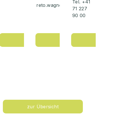
Tel. +41
reto.wagner@wilhelm.ch
71 227
90 00
zum Portrait
zum Portrait
zum Portrait
zur Übersicht