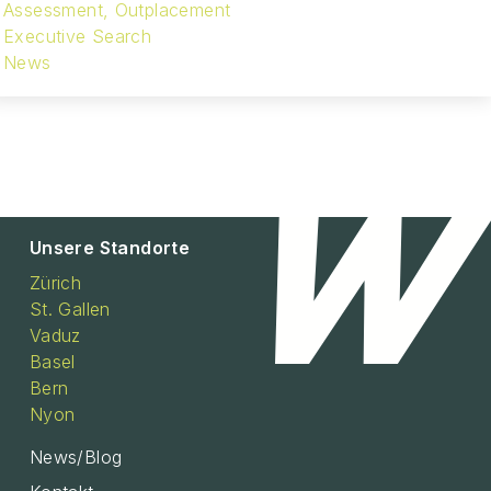
Assessment, Outplacement
Executive Search
News
Unsere Standorte
Zürich
St. Gallen
Vaduz
Basel
Bern
Nyon
News/Blog